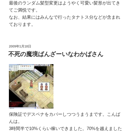
最後のランダム髪型変更はようやく可愛い髪形が出てき
てご満悦です。
なお、結果にはみんなで行ったタナトス分などが含まれ
ております。
投
2009年1月18日
稿
不死の魔境ばんざーいなわかばさん
日:
保険証でデスペナをカバーしつつうまうまです。こんば
んは。
3時間半で10%くらい稼いできました。70%を越えました