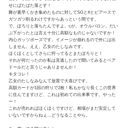
せにばたばた落とす！
舞が素早くかき集めたものに対してSGと#とピアースで
ガツガツ削るわけですからあっという間です。
で、ぽろりと落ちたんですよ。cが。オウルバロン。だい
ぶ下がったとは言え十分に高額なものじゃないですか！
内心ガッツポーズです。イメージが崩れるので外には出
しません。ええ。乙女のたしなみです。
ほくほくとしてさらに狩ってるとまたぽろりと！
それが何だったのか私は見逃したので聞いてみるとベア
ドールだと言うじゃありませんか！
キタコレ！
乙女のたしなみなんて放置で大喜びです。
高額カードが1回の狩りで2枚！私もかなり長くこの世界
に住んでますけど、これは初めての出来事です。やった
ー！
これが売れればほくほくですけど、相場がまだ安定して
いないですからねぇ…どうなることやら。