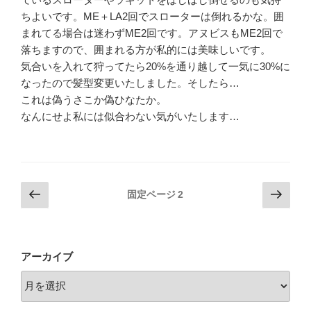
ちよいです。ME＋LA2回でスローターは倒れるかな。囲
まれてる場合は迷わずME2回です。アヌビスもME2回で
落ちますので、囲まれる方が私的には美味しいです。
気合いを入れて狩ってたら20%を通り越して一気に30%に
なったので髪型変更いたしました。そしたら…
これは偽うさこか偽ひなたか。
なんにせよ私には似合わない気がいたします…
投
前
次
固定ページ
2
の
の
稿
ペ
ペ
の
ー
ー
ペ
ジ
ジ
アーカイブ
ー
ジ
送