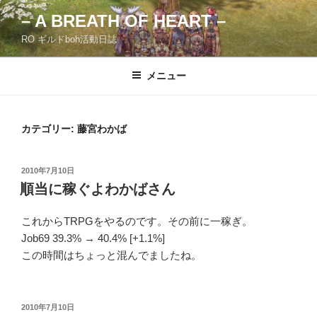
コ
– A BREATH OF HEART –
ン
RO ギルドboh活動日誌
テ
ン
ツ
メニュー
へ
ス
キ
カテゴリー:
藤宮わかば
ッ
プ
投
2010年7月10日
稿
順当に稼ぐよわかばさん
日:
これからTRPGをやるのです。その前に一稼ぎ。
Job69 39.3% → 40.4% [+1.1%]
この時間はちょっと混んでましたね。
投
2010年7月10日