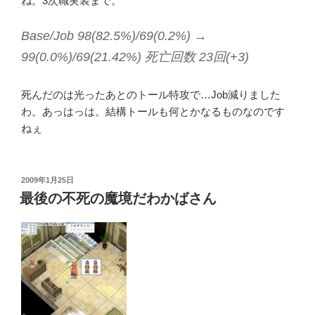
ね。3次職実装まで。
Base/Job 98(82.5%)/69(0.2%) →
99(0.0%)/69(21.42%) 死亡回数 23回(+3)
死んだのは光ったあとのトール特攻で…Job減りました
わ。あっはっは。結構トールも何とかなるものなのです
ねぇ
投
2009年1月25日
稿
最後の不死の魔境だわかばさん
日: