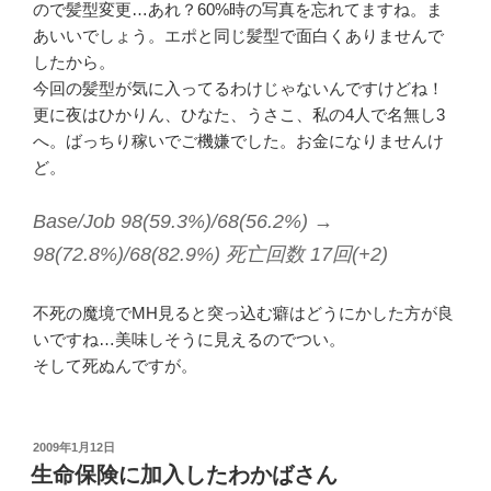
ので髪型変更…あれ？60%時の写真を忘れてますね。ま
あいいでしょう。エポと同じ髪型で面白くありませんで
したから。
今回の髪型が気に入ってるわけじゃないんですけどね！
更に夜はひかりん、ひなた、うさこ、私の4人で名無し3
へ。ばっちり稼いでご機嫌でした。お金になりませんけ
ど。
Base/Job 98(59.3%)/68(56.2%) →
98(72.8%)/68(82.9%) 死亡回数 17回(+2)
不死の魔境でMH見ると突っ込む癖はどうにかした方が良
いですね…美味しそうに見えるのでつい。
そして死ぬんですが。
投
2009年1月12日
稿
生命保険に加入したわかばさん
日: