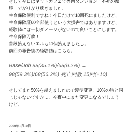
そして今日はネットカフェで専用ダンジョン「不死の魔
境」でがりがり稼ぎました。
生命保険便利ですね！今日だけで10回死にましたけど、
生命保険証60全部使うという大損害ではありますけど、
経験値には一切ダメージがないので良いことにします。
生命保険万歳！
普段拾えないエルも11個拾えましたし。
前回の報告後の経験値はこちら。
Base/Job 98(35.1%)/68(6.2%) →
98(59.3%)/68(56.2%) 死亡回数 15回(+10)
そしてまた50%を越えましたので髪型変更。10%の時と同
じじゃないですか…。今夜中にまた変更になるでしょう
けど。
投
2009年1月10日
稿