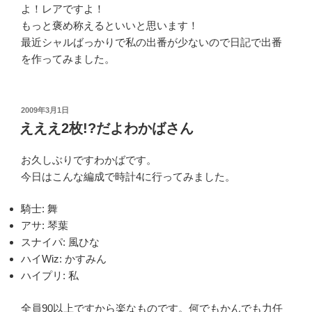
よ！レアですよ！
もっと褒め称えるといいと思います！
最近シャルばっかりで私の出番が少ないので日記で出番
を作ってみました。
投
2009年3月1日
稿
えええ2枚!?だよわかばさん
日:
お久しぶりですわかばです。
今日はこんな編成で時計4に行ってみました。
騎士: 舞
アサ: 琴葉
スナイパ: 風ひな
ハイWiz: かすみん
ハイプリ: 私
全員90以上ですから楽なものです。何でもかんでも力任