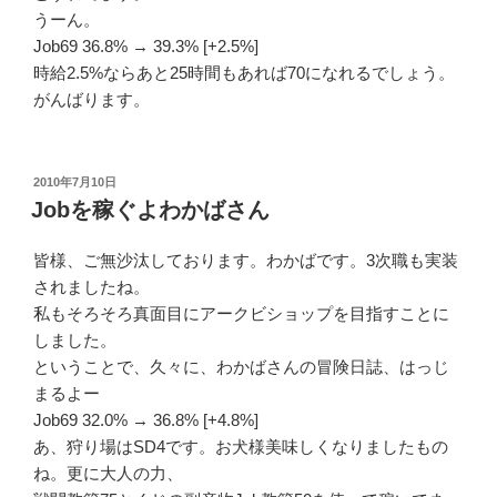
うーん。
Job69 36.8% → 39.3% [+2.5%]
時給2.5%ならあと25時間もあれば70になれるでしょう。
がんばります。
投
2010年7月10日
稿
Jobを稼ぐよわかばさん
日:
皆様、ご無沙汰しております。わかばです。3次職も実装
されましたね。
私もそろそろ真面目にアークビショップを目指すことに
しました。
ということで、久々に、わかばさんの冒険日誌、はっじ
まるよー
Job69 32.0% → 36.8% [+4.8%]
あ、狩り場はSD4です。お犬様美味しくなりましたもの
ね。更に大人の力、