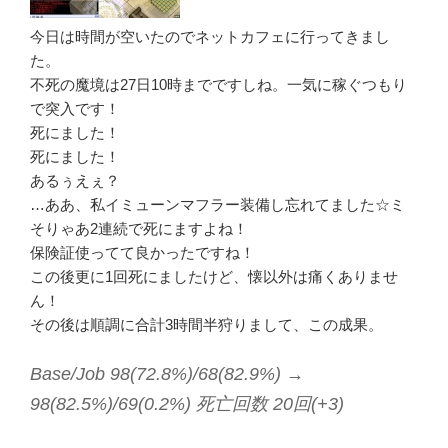
今日は時間が空いたのでネットカフェに行ってきまし
た。
不死の魔境は27日10時までですしね。一気に稼ぐつもり
で突入です！
死にました！
死にました！
あるぅえぇ？
…ああ、私イミューンマフラー装備し忘れてました☆ミ
そりゃあ2連続で死にますよね！
保険証使ってて良かったですね！
この後更に1回死にましたけど、懐以外は痛くありませ
ん！
その後は順調に合計3時間半狩りまして、この成果。
Base/Job 98(72.8%)/68(82.9%) →
98(82.5%)/69(0.2%) 死亡回数 20回(+3)