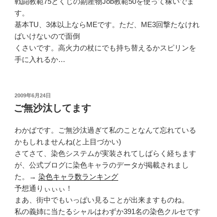
戦闘教範75とくじの副産物Job教範50を使って稼いでま
す。
基本TU、3体以上ならMEです。ただ、ME3回撃たなけれ
ばいけないので面倒
くさいです。高火力の杖にでも持ち替えるかスピリンを
手に入れるか…
投
2009年6月24日
稿
ご無沙汰してます
日:
わかばです。ご無沙汰過ぎて私のことなんて忘れている
かもしれませんね(と上目づかい)
さてさて、染色システムが実装されてしばらく経ちます
が、公式ブログに染色キャラのデータが掲載されまし
た。→
染色キャラ数ランキング
予想通りぃぃぃ！
まあ、街中でもいっぱい見ることが出来ますものね。
私の義姉に当たるシャルはわずか391名の染色クルセです