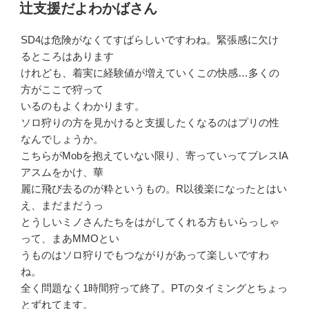
稿
辻支援だよわかばさん
日:
SD4は危険がなくてすばらしいですわね。緊張感に欠け
るところはあります
けれども、着実に経験値が増えていくこの快感…多くの
方がここで狩って
いるのもよくわかります。
ソロ狩りの方を見かけると支援したくなるのはプリの性
なんでしょうか。
こちらがMobを抱えていない限り、寄っていってブレスIA
アスムをかけ、華
麗に飛び去るのが粋というもの。R以後楽になったとはい
え、まだまだうっ
とうしいミノさんたちをはがしてくれる方もいらっしゃ
って、まあMMOとい
うものはソロ狩りでもつながりがあって楽しいですわ
ね。
全く問題なく1時間狩って終了。PTのタイミングとちょっ
とずれてます。