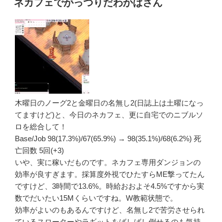
ネカフェでがっつりだわかばさん
日:
木曜日のノーグ2と金曜日の名無し2(日誌上は土曜になっ
てますけど)と、今日のネカフェ、更に自宅でのニブルソ
ロを総合して！
Base/Job 98(17.3%)/67(65.9%) → 98(35.1%)/68(6.2%) 死
亡回数 5回(+3)
いや、実に稼いだものです。ネカフェ専用ダンジョンの
効率が良すぎます。採算度外視でひたすらME撃ってたん
ですけど、3時間で13.6%。時給おおよそ4.5%ですから実
数でだいたい15Mくらいですね。W教範状態で。
効率がよいのもあるんですけど、名無し2で苦労させられ
ているスローターやラギットをばしばし倒せるのも気持