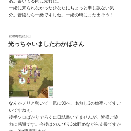
あ。書いてる間に売れた。
一緒に来られなかったひなたにちょっと申し訳ない気
分。普段なら一緒ですしね。一緒の時にまた出そう！
投
2009年2月15日
稿
光っちゃいましたわかばさん
日:
なんかノリと勢いで一気に99へ。名無し3の効率ってすご
いですねぇ。
後半ソロばかりでろくに日誌書いてませんが、皆様ご協
力に感謝です。今後はのんびりJob貯めながら支援ですか