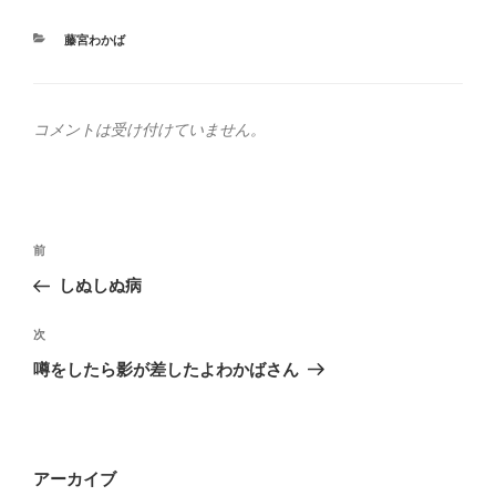
カ
藤宮わかば
テ
ゴ
リ
ー
コメントは受け付けていません。
投
前
前
稿
の
しぬしぬ病
ナ
投
ビ
稿
次
次
ゲ
の
噂をしたら影が差したよわかばさん
投
ー
稿
シ
ョ
アーカイブ
ン