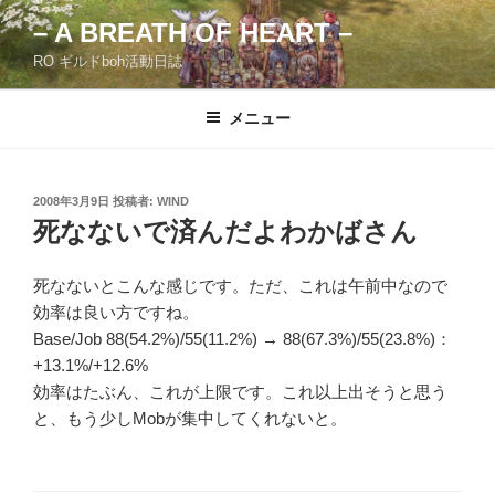
コ
– A BREATH OF HEART –
ン
RO ギルドboh活動日誌
テ
ン
ツ
メニュー
へ
ス
キ
投
2008年3月9日
投稿者:
WIND
稿
ッ
死なないで済んだよわかばさん
日:
プ
死なないとこんな感じです。ただ、これは午前中なので
効率は良い方ですね。
Base/Job 88(54.2%)/55(11.2%) → 88(67.3%)/55(23.8%)：
+13.1%/+12.6%
効率はたぶん、これが上限です。これ以上出そうと思う
と、もう少しMobが集中してくれないと。