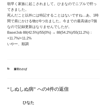
朝早く家族に起こされまして。ひまなのでニブルで狩っ
てきました。
死んだこと以外には特記することはないですね…あ、1時
間で肩にかける物が6つ出ました。今までの最高値が7個
なので記録更新はなりませんでしたが。
Base/Job 88(42.5%)/55(0%) → 88(54.2%)/55(11.2%)：
+11.7%/+11.2%
いやー、順調
カ
藤宮わかば
テ
ゴ
リ
ー
“しぬしぬ病” への4件の返信
ひなた