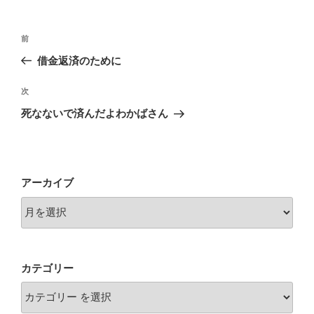
投
前
前
稿
の
借金返済のために
ナ
投
ビ
稿
次
次
ゲ
の
死なないで済んだよわかばさん
投
ー
稿
シ
ョ
アーカイブ
ン
カテゴリー