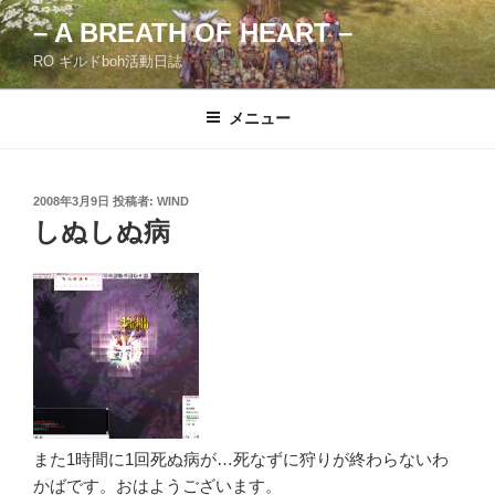
コ
– A BREATH OF HEART –
ン
RO ギルドboh活動日誌
テ
ン
ツ
メニュー
へ
ス
キ
投
2008年3月9日
投稿者:
WIND
稿
ッ
しぬしぬ病
日:
プ
また1時間に1回死ぬ病が…死なずに狩りが終わらないわ
かばです。おはようございます。