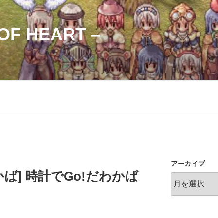
OF HEART –
アーカイブ
かば] 時計でGo!だわかば