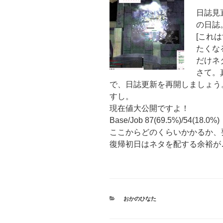
日誌見
の日誌
[これは
たくな
だけネ
さて。
で、日誌更新を再開しましょう
すし。
現在値大公開ですよ！
Base/Job 87(69.5%)/54(18.0%)
ここからどのくらいかかるか、
復帰初日はネタを配する余裕が
カ
おかのひなた
テ
ゴ
リ