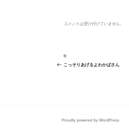
ー
コメントは受け付けていません。
投
前
前
稿
の
こっそりあげるよわかばさん
投
ナ
稿
ビ
ゲ
ー
シ
Proudly powered by WordPress
ョ