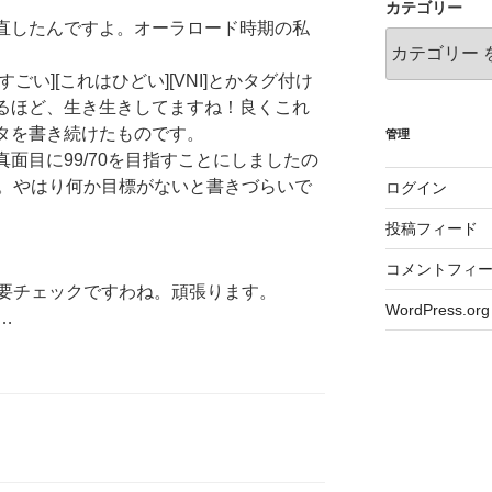
カテゴリー
直したんですよ。オーラロード時期の私
。
すごい][これはひどい][VNI]とかタグ付け
るほど、生き生きしてますね！良くこれ
タを書き続けたものです。
管理
真面目に99/70を目指すことにしましたの
。やはり何か目標がないと書きづらいで
ログイン
投稿フィード
コメントフィ
要チェックですわね。頑張ります。
WordPress.org
…