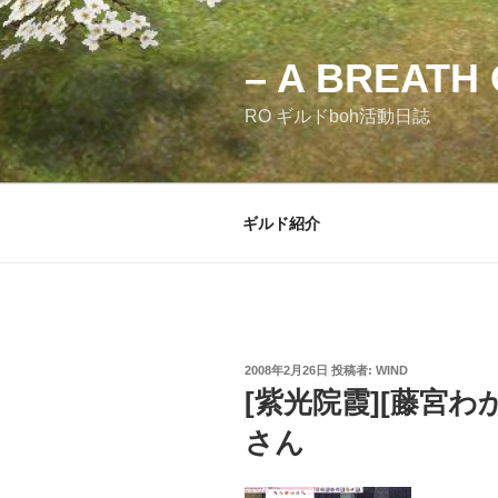
コ
ン
テ
– A BREATH 
ン
RO ギルドboh活動日誌
ツ
へ
ス
キ
ギルド紹介
ッ
プ
投
2008年2月26日
投稿者:
WIND
稿
[紫光院霞][藤宮わ
日:
さん