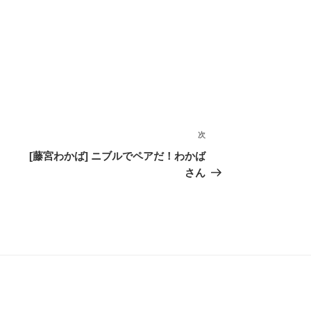
次
次
の
[藤宮わかば] ニブルでペアだ！わかば
投
さん
稿