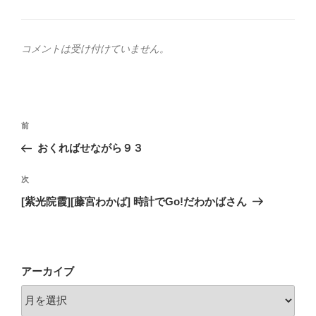
テ
ゴ
リ
ー
コメントは受け付けていません。
投
前
前
稿
の
おくればせながら９３
ナ
投
ビ
稿
次
次
ゲ
の
[紫光院霞][藤宮わかば] 時計でGo!だわかばさん
投
ー
稿
シ
ョ
アーカイブ
ン