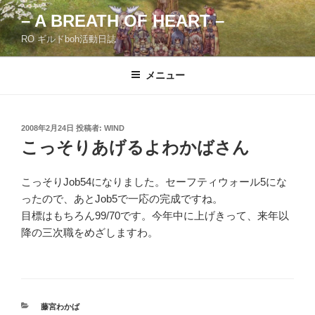
コ
– A BREATH OF HEART –
ン
RO ギルドboh活動日誌
テ
ン
ツ
メニュー
へ
ス
キ
投
2008年2月24日
投稿者:
WIND
稿
ッ
こっそりあげるよわかばさん
日:
プ
こっそりJob54になりました。セーフティウォール5にな
ったので、あとJob5で一応の完成ですね。
目標はもちろん99/70です。今年中に上げきって、来年以
降の三次職をめざしますわ。
カ
藤宮わかば