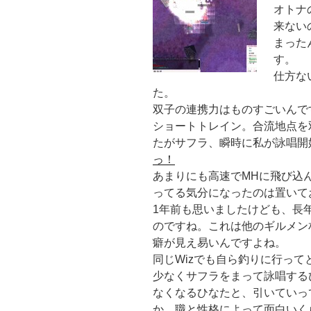
オトナ
来ない
まった
す。
仕方な
た。
双子の連携力はものすごいんで
ショートトレイン。合流地点を
たがサフラ、瞬時に私が詠唱開
っ！
あまりにも高速でMHに飛び込
ってる気分になったのは置いて
1年前も思いましたけども、長
のですね。これは他のギルメン
癖が見え易いんですよね。
同じWizでも自ら釣りに行っ
少なくサフラをまって詠唱する
なくなるひなたと、引いていっ
か、職と性格によって面白いく