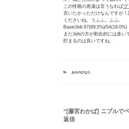
この性格の差違は言うなれば
プ
言いたかっただけなんですが！
くださいね。うふふ。ふふ。
Base/Job 87(69.5%)/54(18.0%
まだJobの方が割合的には多
貯まるのは良いですね。
カ
おかのひなた
テ
ゴ
リ
ー
“[藤宮わかば] ニブルで
返信