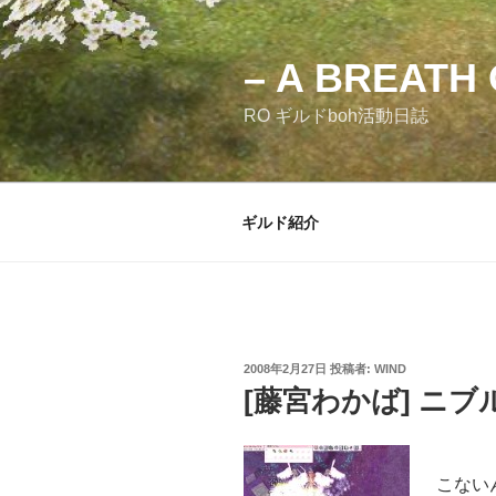
コ
ン
テ
– A BREATH 
ン
RO ギルドboh活動日誌
ツ
へ
ス
キ
ギルド紹介
ッ
プ
投
2008年2月27日
投稿者:
WIND
稿
[藤宮わかば] ニ
日:
こない