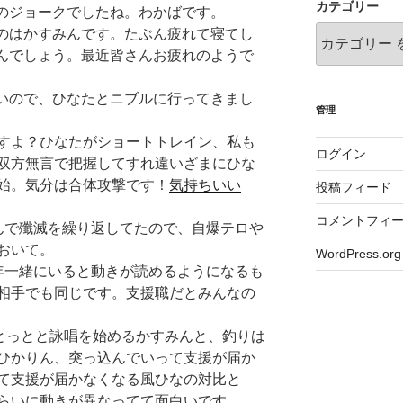
カテゴリー
のジョークでしたね。わかばです。
のはかすみんです。たぶん疲れて寝てし
んでしょう。最近皆さんお疲れのようで
いので、ひなたとニブルに行ってきまし
管理
すよ？ひなたがショートトレイン、私も
ログイン
双方無言で把握してすれ違いざまにひな
始。気分は合体攻撃です！
気持ちいい
投稿フィード
コメントフィ
んで殲滅を繰り返してたので、自爆テロや
おいて。
WordPress.org
年一緒にいると動きが読めるようになるも
相手でも同じです。支援職だとみんなの
てとっとと詠唱を始めるかすみんと、釣りは
ひかりん、突っ込んでいって支援が届か
て支援が届かなくなる風ひなの対比と
らいに動きが異なってて面白いです。