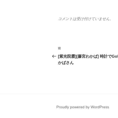
コメントは受け付けていません。
投
前
前
稿
の
[紫光院霞][藤宮わかば] 時計でGo
投
かばさん
ナ
稿
ビ
ゲ
ー
シ
Proudly powered by WordPress
ョ