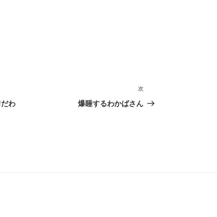
次
次
の
!だわ
爆睡するわかばさん
投
稿