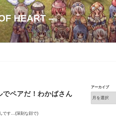
OF HEART –
アーカイブ
ブルでペアだ！わかばさん
んです…(深刻な顔で)