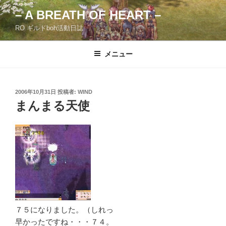
コ
– A BREATH OF HEART –
ン
RO ギルドboh活動日誌
テ
ン
ツ
メニュー
へ
ス
キ
投
2006年10月31日
投稿者:
WIND
稿
ッ
まんまる天使
日:
プ
７５になりました。（しれっ
早かったですね・・・７４。