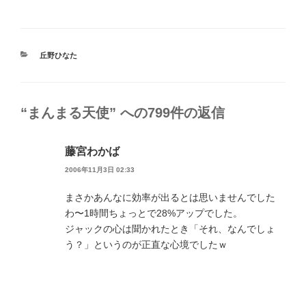
カ
丘野ひなた
テ
ゴ
リ
ー
“まんまる天使” への799件の返信
藤宮わかば
2006年11月3日 02:33
まさかあんなに効率が出るとは思いませんでした
わ〜1時間ちょっとで28%アップでした。
ジャックの心は聞かれたとき「それ、なんでしょ
う？」というのが正直な心境でしたｗ