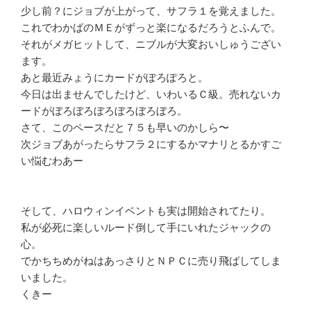
少し前？にジョブが上がって、サフラ１を覚えました。
これでわかばのＭＥがずっと楽になるだろうとふんで。
それがメガヒットして、ニブルが大変おいしゅうござい
ます。
あと最近みょうにカードがぽろぽろと。
今日は出ませんでしたけど、いわいるＣ級。売れないカ
ードがぼろぼろぼろぼろぼろぼろ。
さて、このペースだと７５も早いのかしら〜
次ジョブあがったらサフラ２にするかマナリとるかすご
い悩むわあー
そして、ハロウィンイベントも実は開始されてたり。
私が必死に楽しいルード倒して手にいれたジャックの
心。
でかちちめがねはあっさりとＮＰＣに売り飛ばしてしま
いました。
くきー