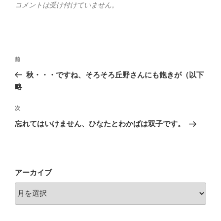
コメントは受け付けていません。
投
前
前
稿
の
秋・・・ですね、そろそろ丘野さんにも飽きが（以下
ナ
投
略
ビ
稿
ゲ
次
次
の
ー
忘れてはいけません、ひなたとわかばは双子です。
投
シ
稿
ョ
ン
アーカイブ