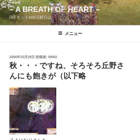
コ
– A BREATH OF HEART –
ン
RO ギルドboh活動日誌
テ
ン
ツ
メニュー
へ
ス
キ
投
2006年10月28日
投稿者:
WIND
稿
ッ
秋・・・ですね、そろそろ丘野さ
日:
プ
んにも飽きが（以下略