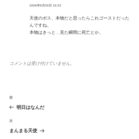
2006年9月30日 19:23
天使のボス、本物だと思ったらこれゴーストだった
んですね。
本物はきっと…見た瞬間に死亡とか。
コメントは受け付けていません。
投
前
前
稿
の
明日はなんだ
ナ
投
ビ
稿
次
次
ゲ
の
まんまる天使
投
ー