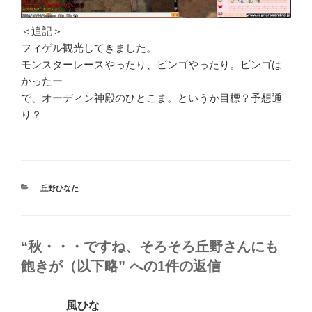
＜追記＞
フィゲル観光してきました。
モンスターレースやったり、ビンゴやったり。ビンゴは
かったー
で、オーディン神殿のひとこま。というか目標？予想通
り？
カ
丘野ひなた
テ
ゴ
リ
ー
“秋・・・ですね、そろそろ丘野さんにも
飽きが（以下略” への1件の返信
風ひな