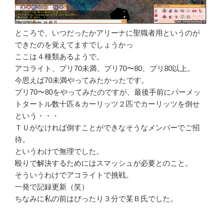
ところで、いつだったかアリーナに聖職者用というのが
できたのを覚えてますでしょうかっ
ここは４種類あるようで。
アコライト、プリ70未満、プリ70〜80、プリ80以上。
今思えば70未満やってみたかったです。
プリ70〜80をやってみたのですが、最後手前にパーメッ
トタートル数十匹＆カーリッツ２匹でカーリッツを倒せ
という・・・
ＴＵがなければ倒すことができなそうなメンバーでご招
待。
というわけで無理でした。
殴りで解決するためにはスマッシュが必要とのこと。
そういうわけでアコライトで挑戦。
一発で記録更新（笑）
ちなみに私の前はぴったり３分で某Ｂ氏でした。