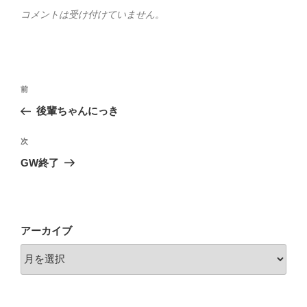
ー
コメントは受け付けていません。
投
前
前
稿
の
後輩ちゃんにっき
ナ
投
ビ
稿
次
次
ゲ
の
GW終了
投
ー
稿
シ
ョ
アーカイブ
ン