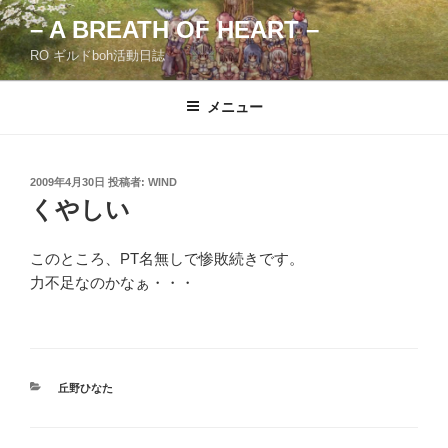
コ
– A BREATH OF HEART –
ン
RO ギルドboh活動日誌
テ
ン
ツ
メニュー
へ
ス
キ
投
2009年4月30日
投稿者:
WIND
稿
ッ
くやしい
日:
プ
このところ、PT名無しで惨敗続きです。
力不足なのかなぁ・・・
カ
丘野ひなた
テ
ゴ
リ