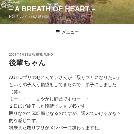
コ
– A BREATH OF HEART –
ン
RO ギルドboh活動日誌
テ
ン
ツ
メニュー
へ
ス
キ
投
2009年4月23日
投稿者:
WIND
稿
ッ
後輩ちゃん
日:
プ
AGITUプリのせれんてぃさんが「殴りプリになりたい」
という弟子入り願望をしてきたので、弟子にしました
（笑）
まー・・・ 甘やかし師匠ですねー・・・
２日ほど終了した段階でジョブ45です。
殴りなので50転職となるのですが、週末でいけるかな？
的な感じです。
将来また殴りプリがメンバーに加わりますね。