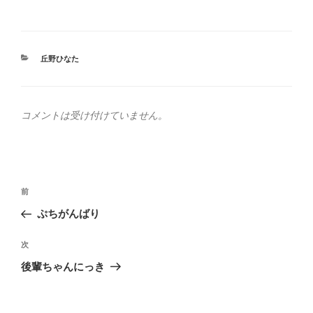
カ
丘野ひなた
テ
ゴ
リ
ー
コメントは受け付けていません。
投
前
前
稿
の
ぷちがんばり
ナ
投
ビ
稿
次
次
ゲ
の
後輩ちゃんにっき
投
ー
稿
シ