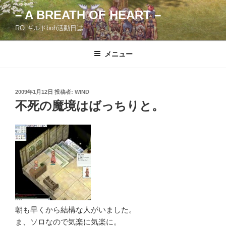
コ
– A BREATH OF HEART –
ン
RO ギルドboh活動日誌
テ
ン
ツ
メニュー
へ
ス
キ
投
2009年1月12日
投稿者:
WIND
稿
ッ
不死の魔境はばっちりと。
日:
プ
朝も早くから結構な人がいました。
ま、ソロなので気楽に気楽に。