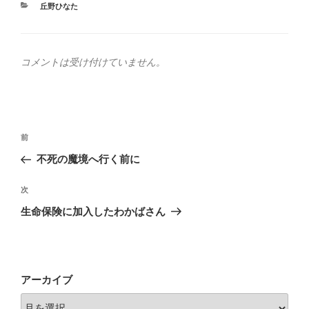
カ
丘野ひなた
テ
ゴ
リ
ー
コメントは受け付けていません。
投
前
前
稿
の
不死の魔境へ行く前に
ナ
投
ビ
稿
次
次
ゲ
の
生命保険に加入したわかばさん
投
ー
稿
シ
ョ
アーカイブ
ン