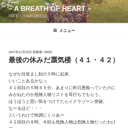
コ
– A BREATH OF HEART –
ン
RO ギルドboh活動日誌
テ
ン
ツ
メニュー
へ
ス
キ
投
2007年11月25日
投稿者:
WIND
稿
ッ
最後の休みだ蜃気楼（４１・４２）
日:
プ
なぜか目覚まし飴の５時に起床。
いいことあるかなっ
４１回目の５時４５分。あまりに昨日愚痴っていたのに
みかねたのか危険人物リストを耳打ちでもらう。
ほうほうと思い気をつけてたらイクラゾーン突破。
なーるほど・・・
というわけで快調にくりあー
４２回目の８時。今回も危険人物は危険人物だったわけ