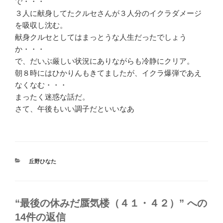
で・・・
３人に献身してたクルセさんが３人分のイクラダメージ
を吸収し沈む。
献身クルセとしてはまっとうな人生だったでしょう
か・・・
で、だいぶ厳しい状況にありながらも冷静にクリア。
朝８時にはひかりんもきてましたが、イクラ爆弾であえ
なくなむ・・・
まったく迷惑な話だ。
さて、午後もいい調子だといいなあ
カ
丘野ひなた
テ
ゴ
リ
ー
“最後の休みだ蜃気楼（４１・４２）” への
14件の返信