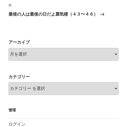
ビ
稿
次
次
ゲ
の
最後の人は最後の日だよ蜃気楼（４３〜４６）
投
ー
稿
シ
ョ
アーカイブ
ン
カテゴリー
管理
ログイン