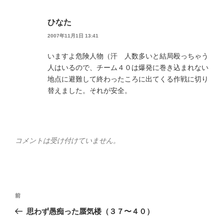
ひなた
2007年11月1日 13:41
いますよ危険人物（汗 人数多いと結局殴っちゃう
人はいるので、チーム４０は爆発に巻き込まれない
地点に避難して終わったころに出てくる作戦に切り
替えました。それが安全。
コメントは受け付けていません。
投
前
前
稿
の
思わず愚痴った蜃気楼（３７〜４０）
ナ
投