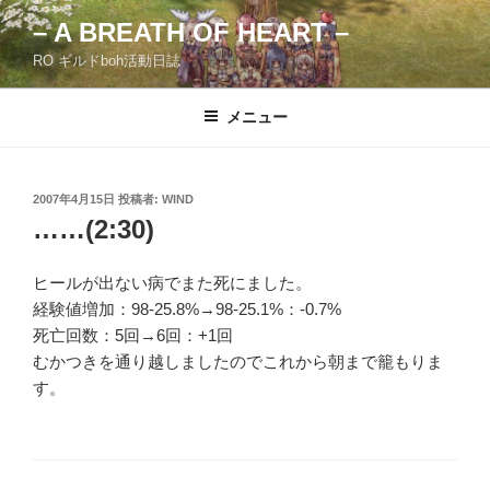
コ
– A BREATH OF HEART –
ン
RO ギルドboh活動日誌
テ
ン
ツ
メニュー
へ
ス
キ
投
2007年4月15日
投稿者:
WIND
稿
ッ
……(2:30)
日:
プ
ヒールが出ない病でまた死にました。
経験値増加：98-25.8%→98-25.1%：-0.7%
死亡回数：5回→6回：+1回
むかつきを通り越しましたのでこれから朝まで籠もりま
す。