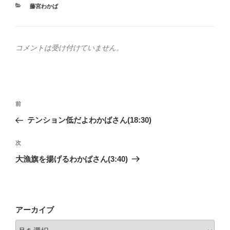
カ
藤宮わかば
テ
ゴ
リ
ー
コメントは受け付けていません。
投
前
前
稿
の
テンション低だよわかばさん(18:30)
ナ
投
ビ
稿
次
次
ゲ
の
大漁旗を揚げるわかばさん(3:40)
投
ー
稿
シ
ョ
アーカイブ
ン