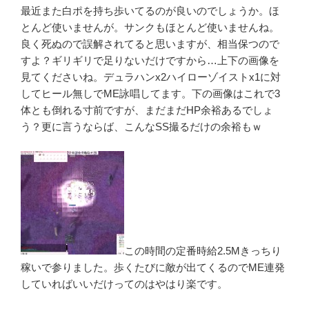
最近また白ポを持ち歩いてるのが良いのでしょうか。ほ
とんど使いませんが。サンクもほとんど使いませんね。
良く死ぬので誤解されてると思いますが、相当保つので
すよ？ギリギリで足りないだけですから…上下の画像を
見てくださいね。デュラハンx2ハイローゾイストx1に対
してヒール無しでME詠唱してます。下の画像はこれで3
体とも倒れる寸前ですが、まだまだHP余裕あるでしょ
う？更に言うならば、こんなSS撮るだけの余裕もｗ
この時間の定番時給2.5Mきっちり
稼いで参りました。歩くたびに敵が出てくるのでME連発
していればいいだけってのはやはり楽です。