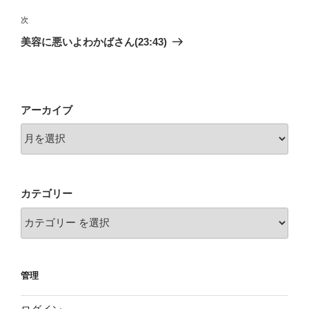
投
ビ
稿
次
次
ゲ
の
美容に悪いよわかばさん(23:43)
投
ー
稿
シ
ョ
アーカイブ
ン
カテゴリー
管理