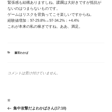
緊張感も結構ありますしね。蹂躙は大好きですが抵抗が
ないのはつまらないものです。
ゲームはリスクを背負ってこそ楽しいですからね。
経験値増加：97-29.8%→97-34.2%：+4.4%
これが本来の私の稼ぎですね。ああ、満足。
カ
藤宮わかば
テ
ゴ
リ
ー
コメントは受け付けていません。
投
前
前
稿
の
集中攻撃だよわかばさん(17:10)
ナ