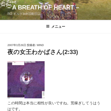
コ
– A BREATH OF HEART –
ン
RO ギルドboh活動日誌
テ
ン
ツ
メニュー
へ
ス
キ
投
2007年3月26日
投稿者:
WIND
稿
ッ
夜の女王わかばさん(2:33)
日:
プ
この時間は本当に相性が良いですね。荒稼ぎしてうはう
はです。