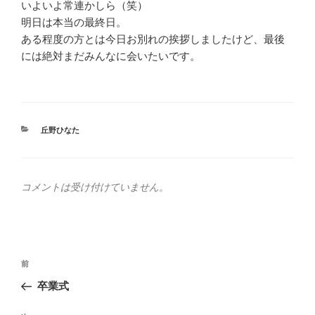
いよいよ常連かしら（笑）
明日は本当の最終日。
ある程度の方とは今日お別れの挨拶しましたけど、最後
には絶対まだみんなに会いたいです。
カ
丘野ひなた
テ
ゴ
リ
ー
コメントは受け付けていません。
投
前
前
稿
の
卒業式
ナ
投