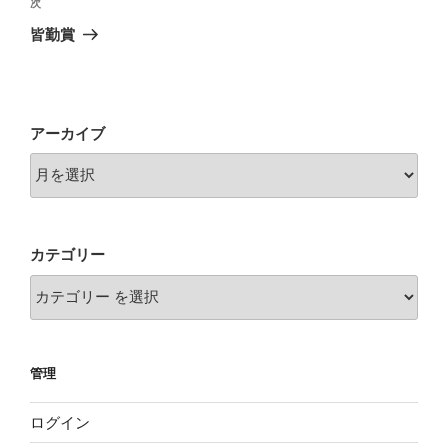
ビ
稿
次
次
ゲ
の
皆勤賞
投
ー
稿
シ
ョ
アーカイブ
ン
カテゴリー
管理
ログイン