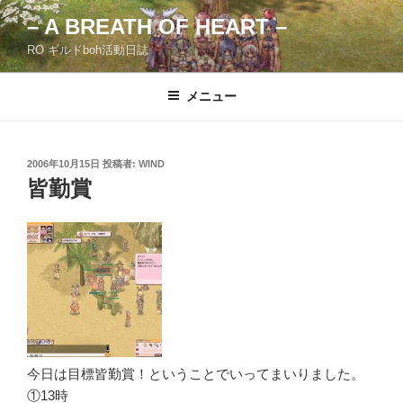
コ
– A BREATH OF HEART –
ン
RO ギルドboh活動日誌
テ
ン
ツ
メニュー
へ
ス
キ
投
2006年10月15日
投稿者:
WIND
稿
ッ
皆勤賞
日:
プ
今日は目標皆勤賞！ということでいってまいりました。
①13時