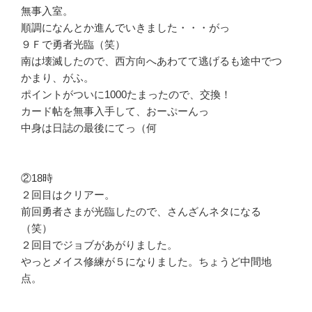
無事入室。
順調になんとか進んでいきました・・・がっ
９Ｆで勇者光臨（笑）
南は壊滅したので、西方向へあわてて逃げるも途中でつ
かまり、がふ。
ポイントがついに1000たまったので、交換！
カード帖を無事入手して、おーぷーんっ
中身は日誌の最後にてっ（何
②18時
２回目はクリアー。
前回勇者さまが光臨したので、さんざんネタになる
（笑）
２回目でジョブがあがりました。
やっとメイス修練が５になりました。ちょうど中間地
点。