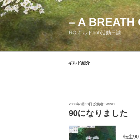
コ
ン
テ
– A BREATH 
ン
RO ギルドboh活動日誌
ツ
へ
ス
キ
ギルド紹介
ッ
プ
投
2006年3月13日
投稿者:
WIND
稿
90になりました
日:
転生9