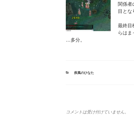
関係者
目とな
最終目
らはま
…多分。
カ
疾風のひなた
テ
ゴ
リ
ー
コメントは受け付けていません。