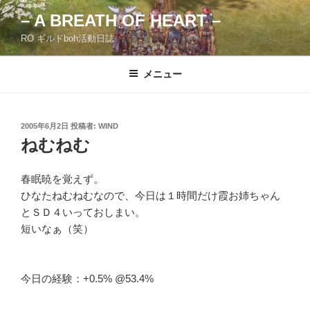
コ
– A BREATH OF HEART –
ン
RO ギルドboh活動日誌
テ
ン
ツ
メニュー
へ
ス
キ
投
2005年6月2日
投稿者:
WIND
稿
ッ
ねむねむ
日:
プ
春眠暁を覚えず。
ひなたねむねむなので、今日は１時間だけ霞お姉ちゃん
とＳＤ４いっておしまい。
短いなぁ（笑）
今日の経験：+0.5% @53.4%