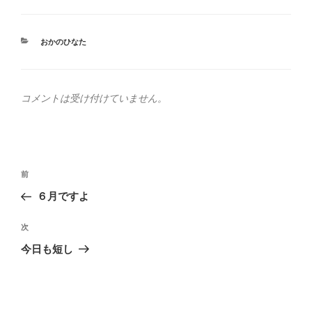
カ
おかのひなた
テ
ゴ
リ
ー
コメントは受け付けていません。
投
前
前
稿
の
６月ですよ
ナ
投
ビ
稿
次
次
ゲ
の
今日も短し
投
ー
稿
シ
ョ