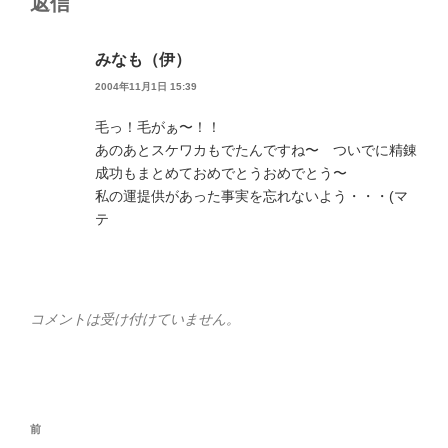
返信
みなも（伊）
2004年11月1日 15:39
毛っ！毛がぁ〜！！
あのあとスケワカもでたんですね〜 ついでに精錬
成功もまとめておめでとうおめでとう〜
私の運提供があった事実を忘れないよう・・・(マ
テ
コメントは受け付けていません。
投
前
前
稿