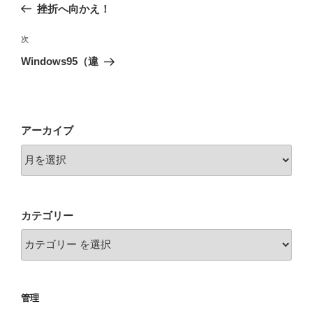
の
挫折へ向かえ！
ナ
投
ビ
稿
次
次
ゲ
の
Windows95（違
投
ー
稿
シ
ョ
アーカイブ
ン
カテゴリー
管理