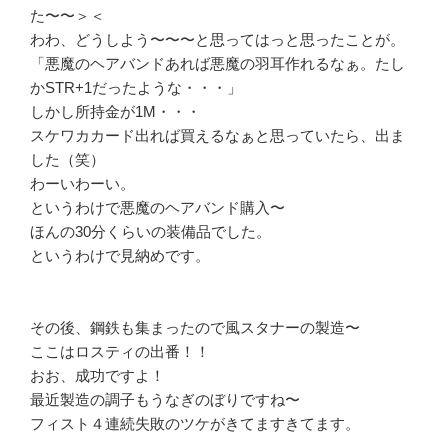
た〜〜＞＜
わわ、どうしよう〜〜〜と思ってはっと思ったことが。
「悪魔のヘアバンドあれば悪魔の羽耳作れるなぁ。たし
かSTR+1だったような・・・」
しかし所持金が1M・・・
スケワカカード出れば買えるなぁと思っていたら、出ま
した（笑）
わーいわーい。
というわけで悪魔のヘアバンド購入〜
ほんの30分くらいの装備品でした。
というわけで見納めです。
その後、鋼鉄も集まったので風スタナーの製造〜
ここはロスティの出番！！
おお、成功ですよ！
最近製造の調子もうなぎのぼりですね〜
フィスト４連続失敗のツケがきてますきてます。