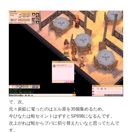
で、次。
元々炭鉱に篭ったのはエル原を35個集めるため。
今ひなたは蛙セイントはずすとSP698になるんです。
次上がれば蛙からプパに切り替えたいなと思ってたんで
す。