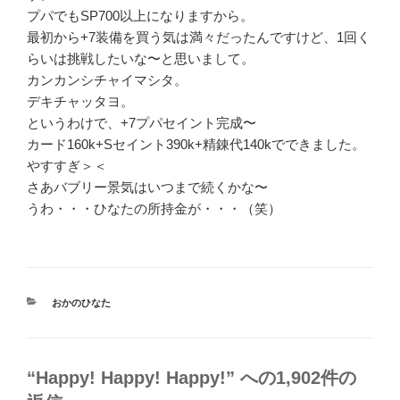
プパでもSP700以上になりますから。
最初から+7装備を買う気は満々だったんですけど、1回く
らいは挑戦したいな〜と思いまして。
カンカンシチャイマシタ。
デキチャッタヨ。
というわけで、+7プパセイント完成〜
カード160k+Sセイント390k+精錬代140kでできました。
やすすぎ＞＜
さあバブリー景気はいつまで続くかな〜
うわ・・・ひなたの所持金が・・・（笑）
カ
おかのひなた
テ
ゴ
リ
ー
“Happy! Happy! Happy!” への1,902件の