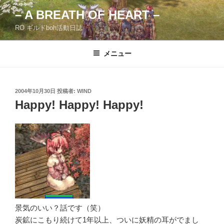
コ
– A BREATH OF HEART –
ン
RO ギルドboh活動日誌
テ
ン
ツ
メニュー
へ
ス
キ
投
2004年10月30日
投稿者:
WIND
稿
ッ
Happy! Happy! Happy!
日:
プ
景気のいい？話です（笑）
炭鉱にこもり続けて1年以上、ついに妖精の耳がでまし