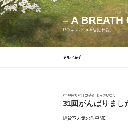
コ
ン
テ
– A BREATH 
ン
RO ギルドboh活動日誌
ツ
へ
ス
キ
ギルド紹介
ッ
プ
投
2016年7月20日
投稿者:
おかのひなた
稿
31回がんばりまし
日:
絶賛不人気の教皇MD。