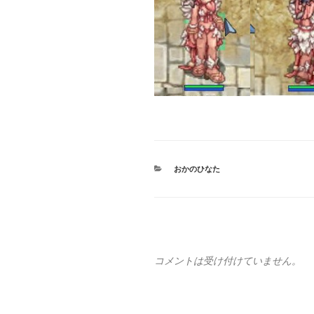
カ
おかのひなた
テ
ゴ
リ
ー
コメントは受け付けていません。