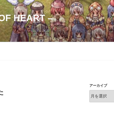
OF HEART –
アーカイブ
た