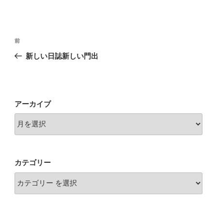
投
前
前
稿
の
新しい日誌新しい門出
ナ
投
ビ
稿
ゲ
ー
アーカイブ
シ
ョ
ン
カテゴリー