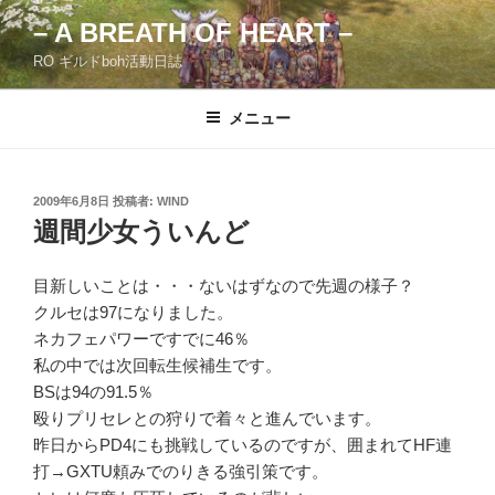
コ
– A BREATH OF HEART –
ン
RO ギルドboh活動日誌
テ
ン
ツ
メニュー
へ
ス
キ
投
2009年6月8日
投稿者:
WIND
稿
ッ
週間少女ういんど
日:
プ
目新しいことは・・・ないはずなので先週の様子？
クルセは97になりました。
ネカフェパワーですでに46％
私の中では次回転生候補生です。
BSは94の91.5％
殴りプリセレとの狩りで着々と進んでいます。
昨日からPD4にも挑戦しているのですが、囲まれてHF連
打→GXTU頼みでのりきる強引策です。