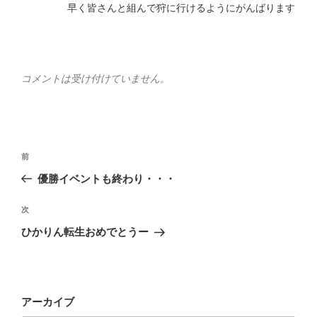
早く皆さんと組んで狩に行けるようにがんばります
コメントは受け付けていません。
投
前
前
稿
の
優勝イベントも終わり・・・
ナ
投
ビ
稿
次
次
ゲ
の
ひかりん転生おめでとうー
投
ー
稿
シ
ョ
アーカイブ
ン