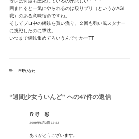
セレは何度も圧死しているのが悲しい・・・
囲まれると一気にやられるのは殴りプリ（というかAGI
職）のある意味宿命ですね。
そしてプロ中の鋼鉄を買い漁り、２回も強い風スタナー
に挑戦したのに撃沈。
いつまで鋼鉄集めてろいうんですかーTT
カ
丘野ひなた
テ
ゴ
リ
ー
“週間少女ういんど” への47件の返信
丘野 彩
2009年6月3日 19:32
ありがとうございます。