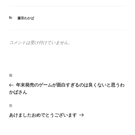
カ
藤宮わかば
テ
ゴ
リ
ー
コメントは受け付けていません。
投
前
前
稿
の
年末発売のゲームが面白すぎるのは良くないと思うわ
ナ
投
かばさん
ビ
稿
ゲ
次
次
の
ー
あけましたおめでとうございます
投
シ
稿
ョ