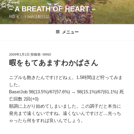
コ
– A BREATH OF HEART –
ン
RO ギルドboh活動日誌
テ
ン
ツ
メニュー
へ
ス
キ
投
2009年1月1日
投稿者:
WIND
稿
ッ
暇をもてあますわかばさん
日:
プ
ニブルも飽きたんですけどねぇ。1.5時間ほど狩ってみま
した。
Base/Job 98(13.5%)/67(57.6%) → 98(15.1%)/67(61.1%) 死
亡回数 2回(+0)
順調に上がり始めてしまいました。この調子だと本当に
発光まで遠くないですね。遠くないんですけど…光っち
ゃったら何をすれば良いんでしょう。