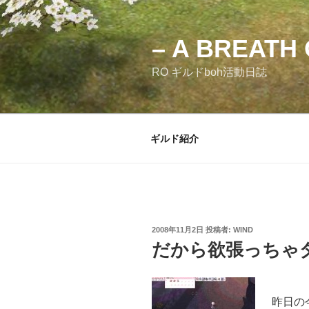
コ
ン
テ
– A BREATH 
ン
RO ギルドboh活動日誌
ツ
へ
ス
キ
ギルド紹介
ッ
プ
投
2008年11月2日
投稿者:
WIND
稿
だから欲張っちゃ
日:
昨日の