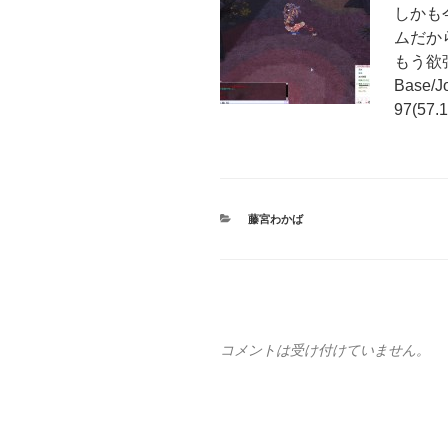
しかも
ムだか
もう欲
Base/J
97(57.
カ
藤宮わかば
テ
ゴ
リ
ー
コメントは受け付けていません。