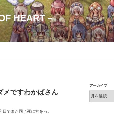
OF HEART –
アーカイブ
ダメですわかばさん
今日でまた同じ死に方をっ。