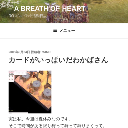
コ
– A BREATH OF HEART –
ン
RO ギルドboh活動日誌
テ
ン
ツ
メニュー
へ
ス
キ
投
2008年9月24日
投稿者:
WIND
稿
ッ
カードがいっぱいだわかばさん
日:
プ
実は私、今週は夏休みなのです。
そこで時間がある限り狩って狩って狩りまくって。