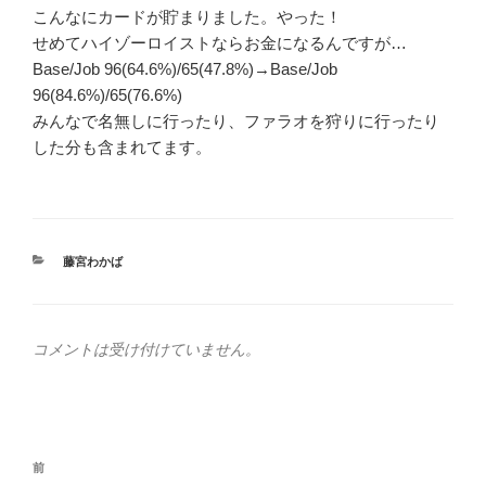
こんなにカードが貯まりました。やった！
せめてハイゾーロイストならお金になるんですが…
Base/Job 96(64.6%)/65(47.8%)→Base/Job
96(84.6%)/65(76.6%)
みんなで名無しに行ったり、ファラオを狩りに行ったり
した分も含まれてます。
カ
藤宮わかば
テ
ゴ
リ
ー
コメントは受け付けていません。
投
前
前