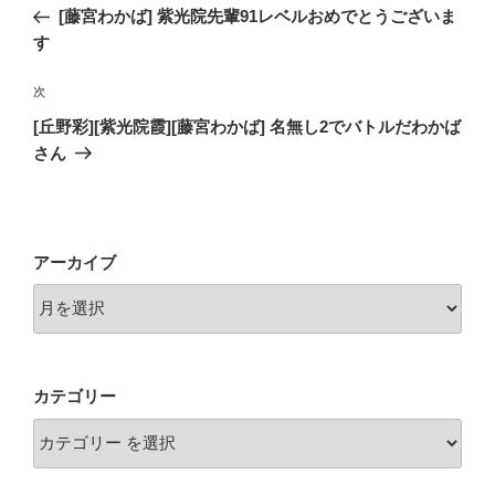
稿
の
[藤宮わかば] 紫光院先輩91レベルおめでとうございま
ナ
投
す
ビ
稿
ゲ
次
次
の
ー
[丘野彩][紫光院霞][藤宮わかば] 名無し2でバトルだわかば
投
シ
さん
稿
ョ
ン
アーカイブ
カテゴリー