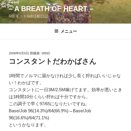
コ
– A BREATH OF HEART –
ン
RO ギルドboh活動日誌
テ
ン
ツ
メニュー
へ
ス
キ
投
2008年9月6日
投稿者:
WIND
稿
ッ
コンスタントだわかばさん
日:
プ
1時間でノルマに届かなければ少し長く狩ればいいじゃな
い！わかばです。
コンスタントに一日3M/2.5M稼げてます。効率が悪いとき
は1時間10分くらい狩れば十分ですから。
この調子で早く97/65になりたいですね。
Base/Job 96(14.3%)/64(66.9%)→Base/Job
96(16.6%)/64(71.1%)
というかなります。