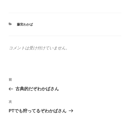
カ
藤宮わかば
テ
ゴ
リ
ー
コメントは受け付けていません。
投
前
前
稿
の
古典的だぞわかばさん
ナ
投
ビ
稿
次
次
ゲ
の
PTでも狩ってるぞわかばさん
投
ー
稿
シ