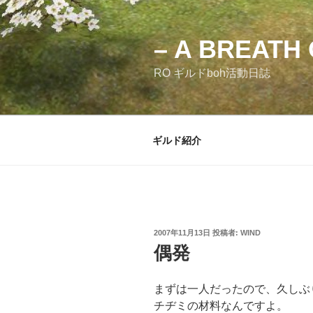
コ
ン
テ
– A BREATH 
ン
RO ギルドboh活動日誌
ツ
へ
ス
キ
ギルド紹介
ッ
プ
投
2007年11月13日
投稿者:
WIND
稿
偶発
日:
まずは一人だったので、久しぶ
チヂミの材料なんですよ。