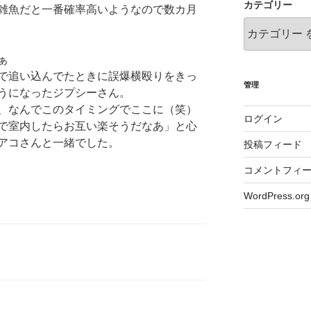
カテゴリー
雑魚だと一番確率高いようなので数カ月
ぁ
で追い込んでたときに誤爆横殴りをきっ
管理
うになったジプシーさん。
、なんでこのタイミングでここに（笑）
ログイン
で室内したらお互い楽そうだなあ」と心
アコさんと一緒でした。
投稿フィード
コメントフィ
WordPress.org