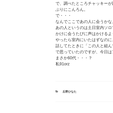
で、調べたところチャッキーが
ぶりにこんろん。
で・・・
なんでここであの人に会うかな
あの人というのは土日室内ソロ
かけに会うたびに声はかけるよ
やったら室内にいたはずなのに
話してたときに「この人と組ん
で思っていたのですが、今日は
まさか60代・・・？
私91orz
カ
丘野ひなた
テ
ゴ
リ
ー