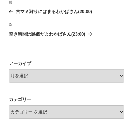
前
前
稿
の
古マミ狩りにはまるわかばさん(20:00)
ナ
投
ビ
稿
次
次
ゲ
の
空き時間は蹂躙だよわかばさん(23:00)
投
ー
稿
シ
ョ
アーカイブ
ン
カテゴリー