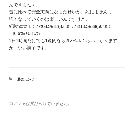
んですよねぇ。
昔に比べて安全志向になったせいか、死にませんし…
強くなっていくのは楽しいんですけど。
経験値増加：72(63.9)/37(82.0)→73(10.5)/38(50.9)：
+46.6%/+68.9%
1日1時間だけでも1週間なら2レベルくらい上がります
か。いい調子です。
カ
藤宮わかば
テ
ゴ
リ
ー
コメントは受け付けていません。
投