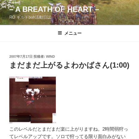
コ
– A BREATH OF HEART –
ン
RO ギルドboh活動日誌
テ
ン
ツ
メニュー
へ
ス
キ
投
2007年7月17日
投稿者:
WIND
稿
ッ
まだまだ上がるよわかばさん(1:00)
日:
プ
このレベルだとまだまだ楽に上がりますね。2時間弱狩っ
てレベルアップです。ソロで狩ってる限り面白みがない