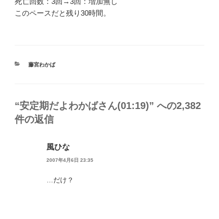
死亡回数：3回→3回：増加無し
このペースだと残り30時間。
カ
藤宮わかば
テ
ゴ
リ
ー
“安定期だよわかばさん(01:19)” への2,382
件の返信
風ひな
2007年4月6日 23:35
…だけ？