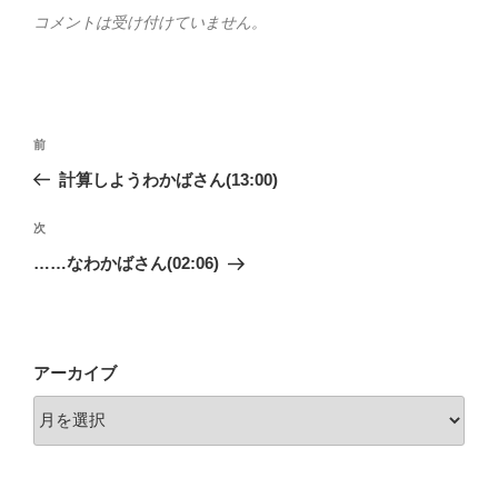
コメントは受け付けていません。
投
前
前
稿
の
計算しようわかばさん(13:00)
ナ
投
ビ
稿
次
次
ゲ
の
……なわかばさん(02:06)
投
ー
稿
シ
ョ
アーカイブ
ン