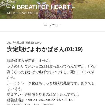
コ
– A BREATH OF HEART –
ン
RO ギルドboh活動日誌
テ
ン
ツ
メニュー
へ
ス
キ
投
2007年4月14日
投稿者:
WIND
稿
ッ
安定期だよわかばさん(01:19)
日:
プ
経験値収入が変化しません。
ラグのせいで恐い目には何度も遭ってるんですが、HPが
高くなったおかげで逃げやすいですし、死ににくいです
から。
ルーチンワーク化はちょっと危険な兆候です。飽きてし
まいそう。
増えていく経験値を見るのは楽しいんですが。
経験値増加：98-20.6%→98-22.8%：+2.6%