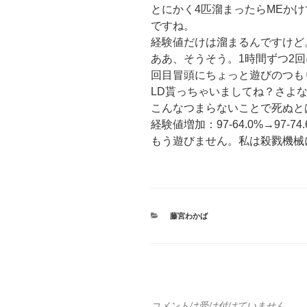
とにかく4匹溜まったらMEか
ですね。
経験値だけは溜まるんですけど
ああ、そうそう。1時間ずつ2
回目冒頭にちょっと遊びのつも
LD貰っちゃいましてね？さよ
こんなつまらないことで死ぬと
経験値増加：97-64.0%→97-74.
もう遊びません。私は殺戮機械
カ
藤宮わかば
テ
ゴ
リ
ー
コメントは受け付けていません。