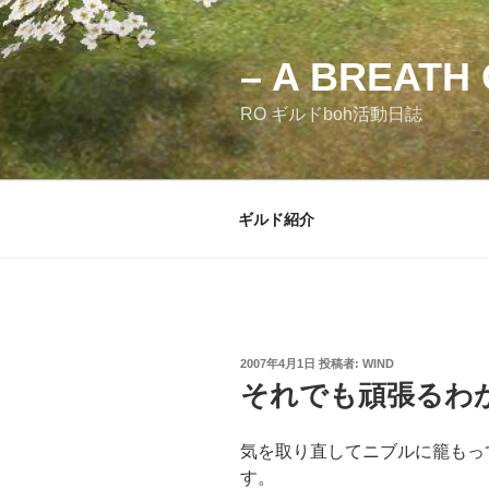
コ
ン
テ
– A BREATH 
ン
RO ギルドboh活動日誌
ツ
へ
ス
キ
ギルド紹介
ッ
プ
投
2007年4月1日
投稿者:
WIND
稿
それでも頑張るわかば
日:
気を取り直してニブルに籠もっ
す。