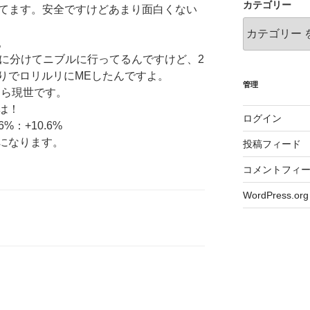
カテゴリー
けてます。安全ですけどあまり面白くない
。
回に分けてニブルに行ってるんですけど、2
りでロリルリにMEしたんですよ。
管理
なら現世です。
は！
ログイン
6%：+10.6%
になります。
投稿フィード
コメントフィ
WordPress.org