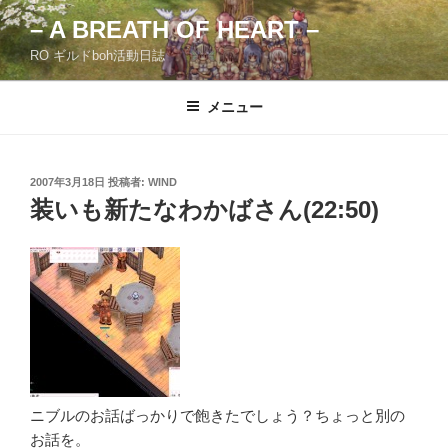
コ
– A BREATH OF HEART –
ン
RO ギルドboh活動日誌
テ
ン
ツ
メニュー
へ
ス
キ
投
2007年3月18日
投稿者:
WIND
稿
ッ
装いも新たなわかばさん(22:50)
日:
プ
ニブルのお話ばっかりで飽きたでしょう？ちょっと別の
お話を。