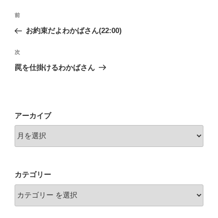
投
前
前
稿
の
お約束だよわかばさん(22:00)
ナ
投
ビ
稿
次
次
ゲ
の
罠を仕掛けるわかばさん
投
ー
稿
シ
ョ
アーカイブ
ン
カテゴリー