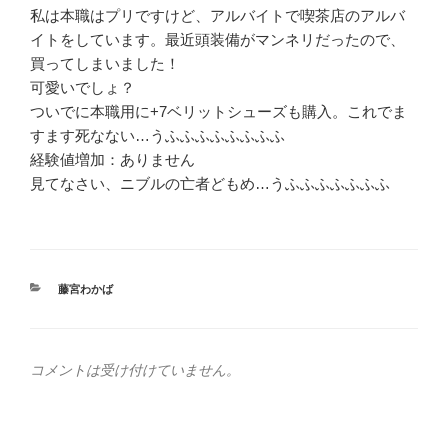
私は本職はプリですけど、アルバイトで喫茶店のアルバ
イトをしています。最近頭装備がマンネリだったので、
買ってしまいました！
可愛いでしょ？
ついでに本職用に+7ベリットシューズも購入。これでま
すます死なない…うふふふふふふふふ
経験値増加：ありません
見てなさい、ニブルの亡者どもめ…うふふふふふふふ
カ
藤宮わかば
テ
ゴ
リ
ー
コメントは受け付けていません。