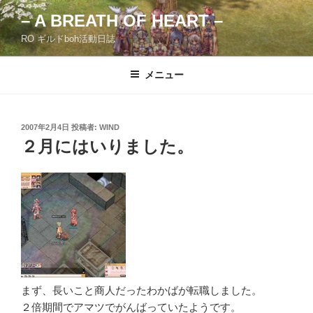
コ
– A BREATH OF HEART –
ン
RO ギルドboh活動日誌
テ
ン
ツ
メニュー
へ
ス
キ
投
2007年2月4日
投稿者:
WIND
稿
ッ
２月にはいりました。
日:
プ
まず、長いこと商人だったわかばが転職しました。
２倍期間でアマツでがんばっていたようです。