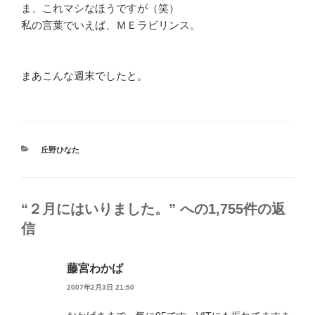
ま、これマシなほうですが（笑）
私の言葉でいえば、ＭＥラビリンス。
まあこんな週末でしたと。
カ
丘野ひなた
テ
ゴ
リ
ー
“２月にはいりました。” への1,755件の返
信
藤宮わかば
2007年2月3日 21:50