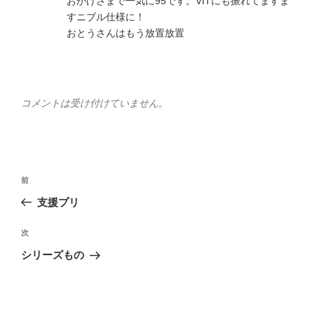
おかげさまで一気に95です。VITにも振れてますま
すニブル仕様に！
おとうさんはもう放置放置
コメントは受け付けていません。
投
前
前
稿
の
支援プリ
ナ
投
ビ
稿
次
次
ゲ
の
シリーズもの
投
ー
稿
シ
ョ