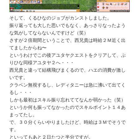
そして、くるひなのジョブがカンストしました。
振り返っても大した思いでもなく、あっさりなったよう
な気がしてならないんですけど（笑）
さすが２倍期間ということで、西兄貴は時給２Ｍ近く出
てましたからね〜
というわけでこの後アユタヤクエストをクリアして、ぷ
りひな同様アユタヤ２へ・・・
西兄貴と違って結構飛びまくるので、ハエの消費が激し
いです。
クラベン無視するし、レディタニーは急に沸いて出てく
るし・・・
しかも最初はスキル振り忘れててなんか弱かった（笑）
というか何も振ってなかったのでスキルポイント１４あ
まってたし。
で、３０分くらいやりましたけど、時給は３Ｍでそうで
す。
といってもあと２日たつと半分ですが。