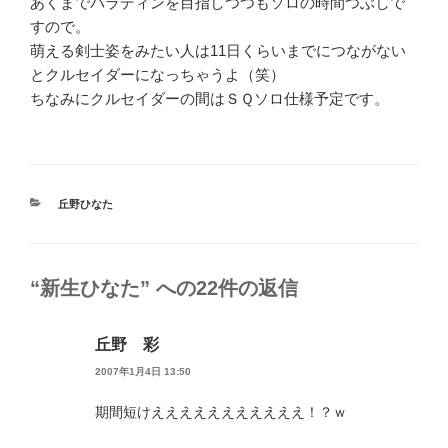
あくまでパラディンを目指しつつもソロの時間つぶしで
すので。
萌える剣士姿をみたい人は11日くらいまでにつながない
とクルセイダーになっちゃうよ（笑）
ちなみにクルセイダーの間はＳＱソロ仕様予定です。
カ
丘野ひなた
テ
ゴ
リ
ー
“新生ひなた” への22件の返信
丘野 彩
2007年1月4日 13:50
期間短けえええええええええええ！？ｗ