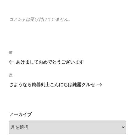
コメントは受け付けていません。
投
前
前
稿
の
あけましておめでとうございます
ナ
投
ビ
稿
次
次
ゲ
の
さようなら鈍器剣士こんにちは鈍器クルセ
投
ー
稿
シ
ョ
アーカイブ
ン