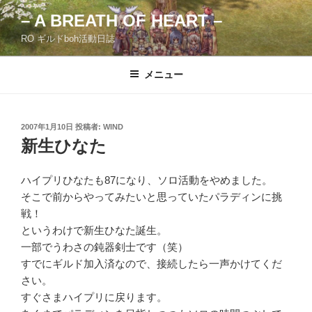
コ
– A BREATH OF HEART –
ン
RO ギルドboh活動日誌
テ
ン
ツ
メニュー
へ
ス
キ
投
2007年1月10日
投稿者:
WIND
稿
ッ
新生ひなた
日:
プ
ハイプリひなたも87になり、ソロ活動をやめました。
そこで前からやってみたいと思っていたパラディンに挑
戦！
というわけで新生ひなた誕生。
一部でうわさの鈍器剣士です（笑）
すでにギルド加入済なので、接続したら一声かけてくだ
さい。
すぐさまハイプリに戻ります。