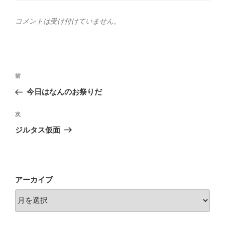
リ
ー
コメントは受け付けていません。
投
前
前
稿
の
今日はなんのお祭りだ
ナ
投
ビ
稿
次
次
ゲ
の
ジルタス仮面
投
ー
稿
シ
ョ
アーカイブ
ン