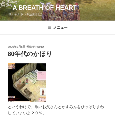
コ
– A BREATH OF HEART –
ン
RO ギルドboh活動日誌
テ
ン
ツ
メニュー
へ
ス
キ
投
2006年9月5日
投稿者:
WIND
稿
ッ
80年代のかほり
日:
プ
というわけで、眠いお父さんとかすみんをひっぱりまわ
していよいよ２０％。