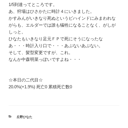
1/5到達ってところです。
あ、狩場はひさかたに時計４にいきました。
かすみんがいきなり死ぬというビハインドにみまわれな
がらも、エルダーでは誰も犠牲になることなく、がしが
しっと。
ひなたもいきなり足元ＦＰで死にそうになったな
あ・・・時計入り口で・・・あぶないあぶない。
そして、髪型変更ですが、これ。
なんか中森明菜っぽいですよね・・・
☆本日の二代目☆
20.0%(+1.9%) 死亡0 累積死亡数0
カ
丘野ひなた
テ
ゴ