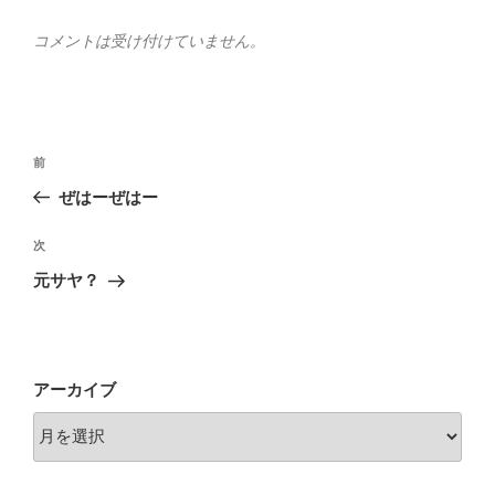
コメントは受け付けていません。
投
前
前
稿
の
ぜはーぜはー
ナ
投
ビ
稿
次
次
ゲ
の
元サヤ？
投
ー
稿
シ
ョ
アーカイブ
ン