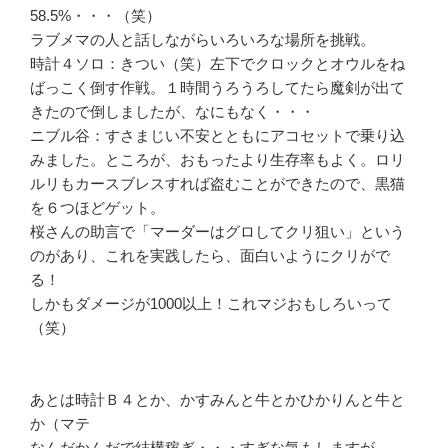
58.5%・・・（笑）
ラブメマの人と話しながらいろいろな場所を挑戦。
時計４ソロ：きつい（笑）左下でクロックとオウルをね
ばっこく倒す作戦。１時間うろうろしてたら魔剣が出て
きたので倒しましたが、なにもなく・・・
ニブル谷：すさまじい不安とともにアコセットで乗り込
みました。ところが、おもったより生存率もよく。ロリ
ルリもカースブレスすれば盗むことができたので、黒猫
を６つほどゲット。
桜さんの助言で「マーダーはグロしてクリ狙い」という
のがあり、これを実践したら、面白いようにクリがで
る！
しかもダメージが1000以上！これマジおもしろいって
（笑）
あとは時計Ｂ４とか、かすみんと牛とかひかりんと牛と
か（マテ
なんだかんだで結構稼ぎ・・・すぎな気もしますが。