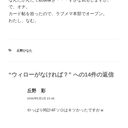
で、オチ。
カード帖を拾ったので、ラブメマ本部でオープン。
わたし、なむ。
カ
丘野ひなた
テ
ゴ
リ
ー
“ウィローがなければ？” への14件の返信
丘野 彩
2006年5月1日 23:46
やっぱり時計4Fソロはキツかったですかｗ