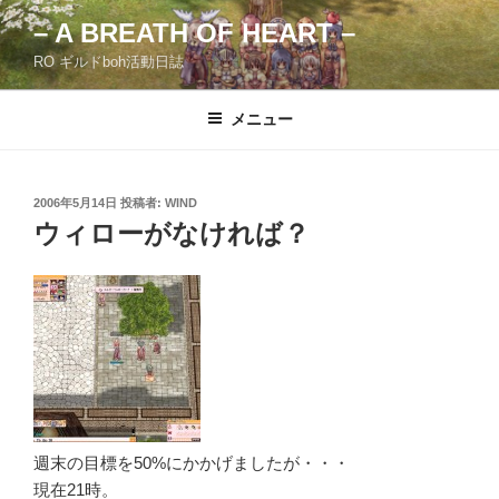
コ
– A BREATH OF HEART –
ン
RO ギルドboh活動日誌
テ
ン
ツ
メニュー
へ
ス
キ
投
2006年5月14日
投稿者:
WIND
稿
ッ
ウィローがなければ？
日:
プ
週末の目標を50%にかかげましたが・・・
現在21時。