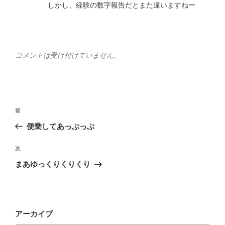
しかし、経験の数字報告だとまた違いますねー
コメントは受け付けていません。
投
前
前
稿
の
便乗してあっぷっぷ
ナ
投
ビ
稿
次
次
ゲ
の
まあゆっくりくりくり
投
ー
稿
シ
ョ
アーカイブ
ン