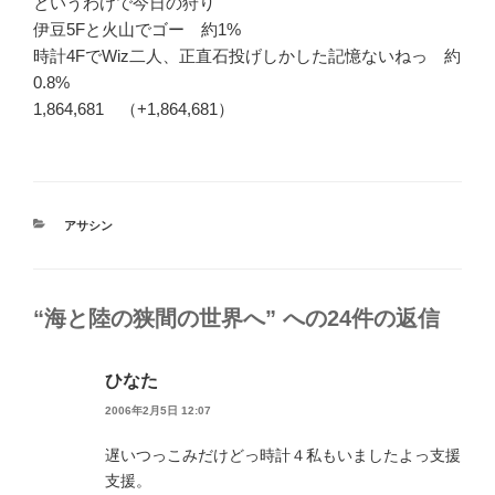
というわけで今日の狩り
伊豆5Fと火山でゴー 約1%
時計4FでWiz二人、正直石投げしかした記憶ないねっ 約
0.8%
1,864,681 （+1,864,681）
カ
アサシン
テ
ゴ
リ
ー
“海と陸の狭間の世界へ” への24件の返信
ひなた
2006年2月5日 12:07
遅いつっこみだけどっ時計４私もいましたよっ支援
支援。