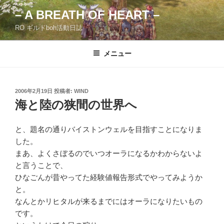
コ
– A BREATH OF HEART –
ン
RO ギルドboh活動日誌
テ
ン
ツ
メニュー
へ
ス
キ
投
2006年2月19日
投稿者:
WIND
稿
ッ
海と陸の狭間の世界へ
日:
プ
と、題名の通りバイストンウェルを目指すことになりま
した。
まあ、よくさぼるのでいつオーラになるかわからないよ
と言うことで、
ひなごんが昔やってた経験値報告形式でやってみようか
と。
なんとかリヒタルが来るまでにはオーラになりたいもの
です。