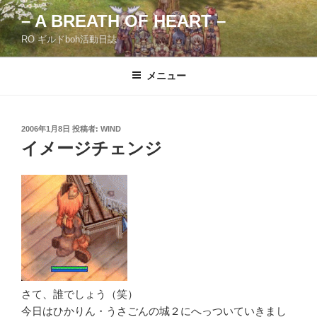
コ
– A BREATH OF HEART –
ン
RO ギルドboh活動日誌
テ
ン
ツ
メニュー
へ
ス
キ
投
2006年1月8日
投稿者:
WIND
稿
ッ
イメージチェンジ
日:
プ
さて、誰でしょう（笑）
今日はひかりん・うさごんの城２にへっついていきまし