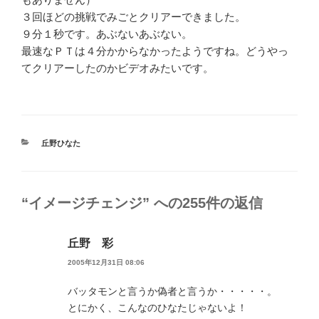
３回ほどの挑戦でみごとクリアーできました。
９分１秒です。あぶないあぶない。
最速なＰＴは４分かからなかったようですね。どうやっ
てクリアーしたのかビデオみたいです。
カ
丘野ひなた
テ
ゴ
リ
ー
“イメージチェンジ” への255件の返信
丘野 彩
2005年12月31日 08:06
バッタモンと言うか偽者と言うか・・・・・。
とにかく、こんなのひなたじゃないよ！