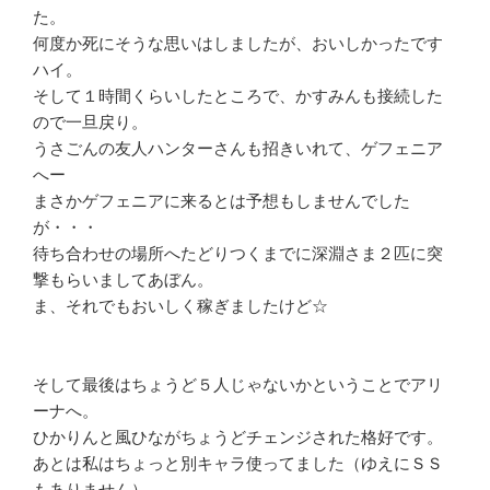
た。
何度か死にそうな思いはしましたが、おいしかったです
ハイ。
そして１時間くらいしたところで、かすみんも接続した
ので一旦戻り。
うさごんの友人ハンターさんも招きいれて、ゲフェニア
へー
まさかゲフェニアに来るとは予想もしませんでした
が・・・
待ち合わせの場所へたどりつくまでに深淵さま２匹に突
撃もらいましてあぼん。
ま、それでもおいしく稼ぎましたけど☆
そして最後はちょうど５人じゃないかということでアリ
ーナへ。
ひかりんと風ひながちょうどチェンジされた格好です。
あとは私はちょっと別キャラ使ってました（ゆえにＳＳ
もありません）