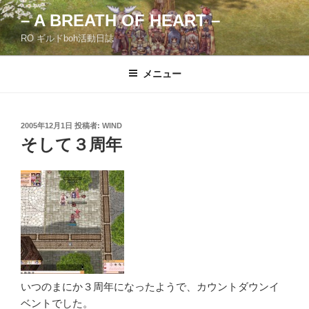
コ
– A BREATH OF HEART –
ン
RO ギルドboh活動日誌
テ
ン
ツ
メニュー
へ
ス
キ
投
2005年12月1日
投稿者:
WIND
稿
ッ
そして３周年
日:
プ
いつのまにか３周年になったようで、カウントダウンイ
ベントでした。