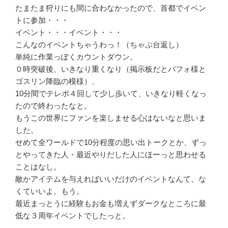
たまたま狩りにも間に合わなかったので、首都でイベン
トに参加・・・
イベント・・・イベント・・・
こんなのイベントちゃうわっ！（ちゃぶ台返し）
単純に作業っぽくカウントダウン。
０時突破後、いきなり重くなり（掲示板だとバフォ様と
ゴスリン降臨の模様）、
10分間でテレポ４回して少し歩いて、いきなり軽くなっ
たので終わったなと。
もうこの世界にファンを楽しませる心はないなと思いま
した。
せめて全ワールドで10分程度の思い出トークとか、ずっ
とやってきた人・最近やりだした人にほーっと思わせる
ことはなし。
敵かアイテムを与えればいいだけのイベントなんて、な
くていいよ、もう。
最近まっとうに経験もお金も増えずダークなところに最
低な３周年イベントでしたっと。