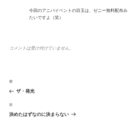
今回のアニバイベントの目玉は、ゼニー無料配布み
たいですよ（笑）
コメントは受け付けていません。
投
前
前
稿
の
ザ・発光
ナ
投
ビ
稿
次
次
ゲ
の
決めたはずなのに決まらない
投
ー
稿
シ