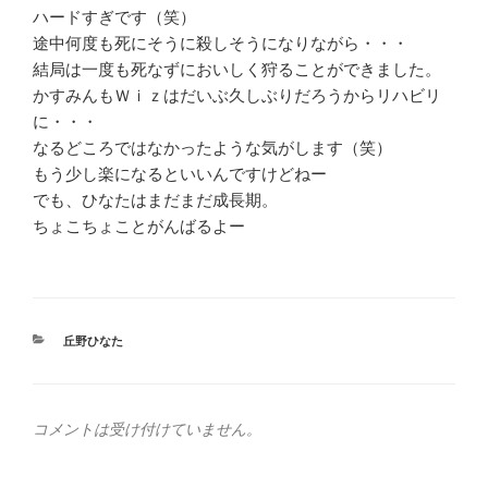
ハードすぎです（笑）
途中何度も死にそうに殺しそうになりながら・・・
結局は一度も死なずにおいしく狩ることができました。
かすみんもＷｉｚはだいぶ久しぶりだろうからリハビリ
に・・・
なるどころではなかったような気がします（笑）
もう少し楽になるといいんですけどねー
でも、ひなたはまだまだ成長期。
ちょこちょことがんばるよー
カ
丘野ひなた
テ
ゴ
リ
ー
コメントは受け付けていません。