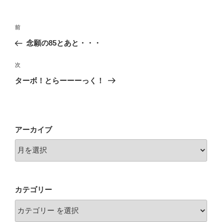
投
前
前
稿
の
念願の85とあと・・・
ナ
投
ビ
稿
次
次
ゲ
の
ターボ！とらーーーっく！
投
ー
稿
シ
ョ
アーカイブ
ン
カテゴリー