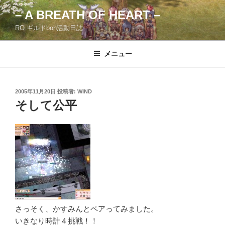
コ
– A BREATH OF HEART –
ン
RO ギルドboh活動日誌
テ
ン
ツ
メニュー
へ
ス
キ
投
2005年11月20日
投稿者:
WIND
稿
ッ
そして公平
日:
プ
さっそく、かすみんとペアってみました。
いきなり時計４挑戦！！