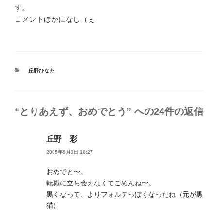
す。
コメントほかになし（ぇ
カ
丘野ひなた
テ
ゴ
リ
ー
“とりあえず、おめでとう” への24件の返信
丘野 彩
2005年9月3日 10:27
おめでと〜。
転職に立ち会えなくてごめんね〜。
黒くなって、よりフォルテっぽくなったね（元が黒
猫）