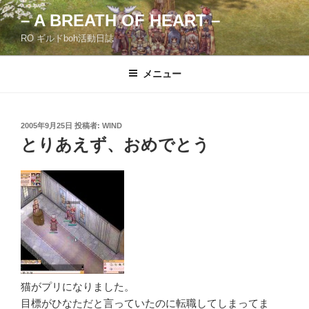
コ
– A BREATH OF HEART –
ン
RO ギルドboh活動日誌
テ
ン
ツ
メニュー
へ
ス
キ
投
2005年9月25日
投稿者:
WIND
稿
ッ
とりあえず、おめでとう
日:
プ
猫がプリになりました。
目標がひなただと言っていたのに転職してしまってま