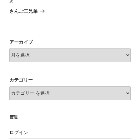
ビ
稿
次
次
ゲ
の
さんご三兄弟
投
ー
稿
シ
ョ
アーカイブ
ン
カテゴリー
管理
ログイン