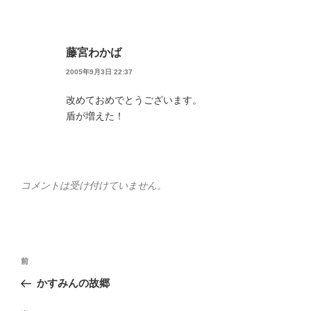
藤宮わかば
2005年9月3日 22:37
改めておめでとうございます。
盾が増えた！
コメントは受け付けていません。
投
前
前
稿
の
かすみんの故郷
ナ
投