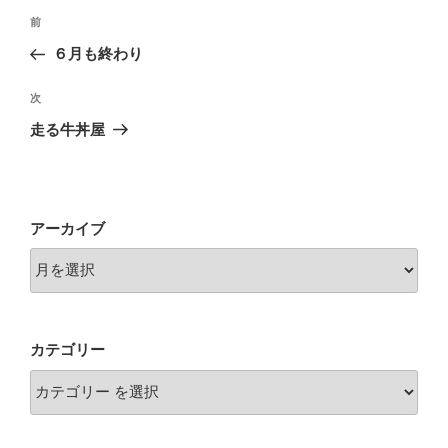
投
前
前
稿
の
６月も終わり
ナ
投
ビ
稿
次
次
ゲ
の
走る牛丼屋
投
ー
稿
シ
ョ
アーカイブ
ン
カテゴリー