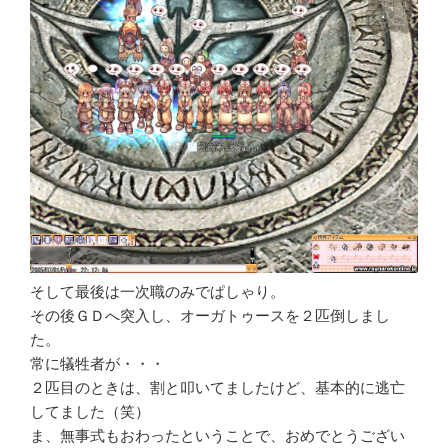
そして最後は一次職のみでぱしゃり。
その後ＧＤへ突入し、オーガトゥースを２匹倒しまし
た。
常に犠牲者が・・・
２匹目のときは、割と叩いてましたけど、基本的に逃亡
してました（笑）
ま、無事式もおわったということで、おめでとうござい