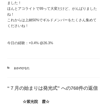
ました！
ほんとアコライトで99って大変だけど、がんばりました
ね！
これからは上納50%でギルドメンバーをたくさん集めて
くださいね！
今日の経験：+0.4% @26.3%
カ
おかのひなた
テ
ゴ
リ
ー
“７月の始まりは発光式” への768件の返信
☆紫光院 霞☆