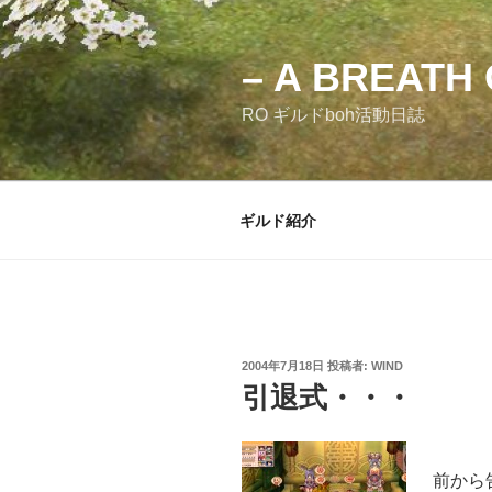
コ
ン
テ
– A BREATH 
ン
RO ギルドboh活動日誌
ツ
へ
ス
キ
ギルド紹介
ッ
プ
投
2004年7月18日
投稿者:
WIND
稿
引退式・・・
日:
前から