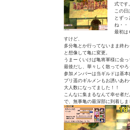
式です
この日
とずっ
ね・・
最初は
すけど、
多分亀とか行ってないまま終わ
と想像して亀に変更。
うまーくいけば亀将軍様に会っ
最後だし、華々しく散ってやろ
参加メンバーは当ギルドは基本
プリ遥のギルメンもお誘いあわ
大人数になってました！！
こんなに集まるなんて幸せ者だ
で、無事亀の最深部に到着しま