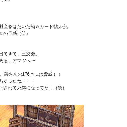
財産をはたいた箱＆カード帖大会。
せの予感（笑）
出てきて、三次会。
ある、アマツへ〜
、碧さんの176本には脅威！！
ちゃったね・・・
ばされて死体になってたし（笑）