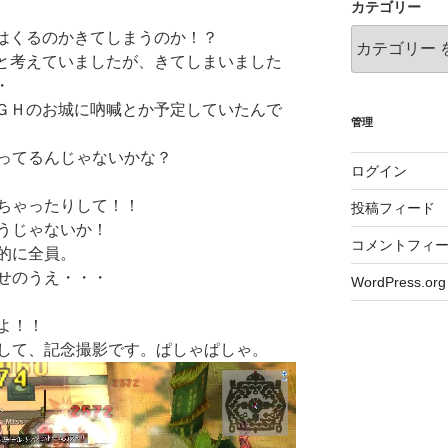
カテゴリー
。
はくるのかきてしまうのか！？
と考えていましたが、きてしまいました
・
ＧＨのお城に吶喊とか予定していたんで
管理
ってるんじゃないかな？
ログイン
ちゃったりして！！
投稿フィード
うじゃないか！
コメントフィ
的に全員。
せのうえ・・・
WordPress.org
よ！！
して、記念撮影です。ぱしゃぱしゃ。