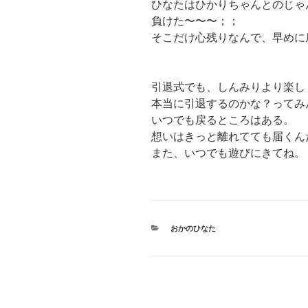
ひなたはひかりちゃんとのじゃ
負けた〜〜〜；；
そこだけ心残りなんで、早めに
引退式でも、しんみりより楽し
本当に引退するのかな？ってみ
いつでも戻るところはある。
想いはきっと離れてても届くん
また、いつでも遊びにきてね。
カ
おかのひなた
テ
ゴ
リ
ー