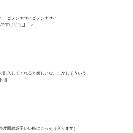
た ゴメンナサイゴメンナサイ
ですけども_|￣|○
で乱入してくれると嬉しいな。しかしそういう
|||
今度回線調子いい時にこっそり入ります(゜