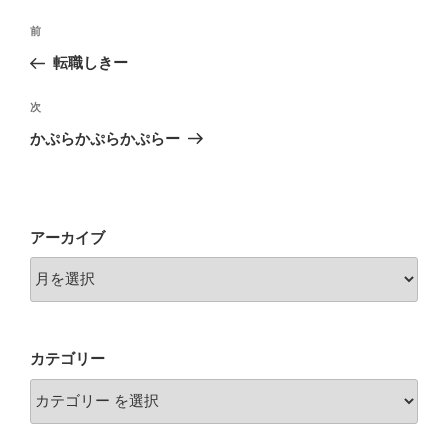
投
前
前
稿
の
転職しきー
ナ
投
ビ
稿
次
次
ゲ
の
かぷらかぷらかぷらー
投
ー
稿
シ
ョ
アーカイブ
ン
カテゴリー