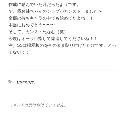
作成に励んでいた月だったようです。
で、霞お姉ちゃんのジョブがカンストしました〜
全部の持ちキャラの中でも始めてだよね！！
本当におめでとう〜〜〜
そして、カンスト死なむ（笑）
今度はオーラ目指して爆進してくださいね！！
注）SSは掲示板のをそのまま貼り付けただけです。とっ
てない；；
カ
おかのひなた
テ
ゴ
リ
ー
コメントは受け付けていません。