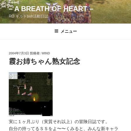
コ
– A BREATH OF HEART –
ン
RO ギルドboh活動日誌
テ
ン
ツ
メニュー
へ
ス
キ
投
2004年7月3日
投稿者:
WIND
稿
ッ
霞お姉ちゃん熟女記念
日:
プ
実に１ヶ月ぶり（実質それ以上）の冒険日誌です。
自分の持ってるＳＳをよ〜〜くみると、みんな新キャラ